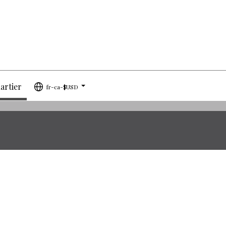
artier
fr-ca-$USD
...