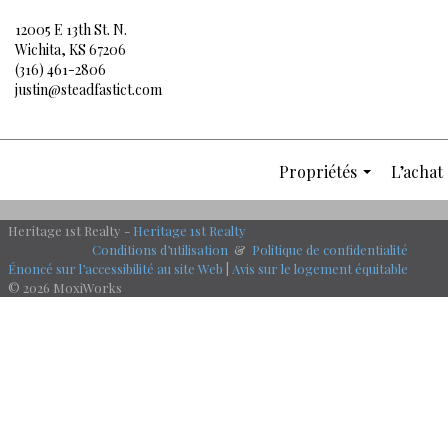
12005 E 13th St. N.
Wichita, KS 67206
(316) 461-2806
justin@steadfastict.com
Propriétés
L’achat 
...
Heritage 1st Realty -
Heritage 1st Realty
Conditions d’utilisation
&
Politique de confidentialité
Énoncé sur l’accessibilité au site Web
|
Avis sur le logement équitable
© 2026 MoxiWorks